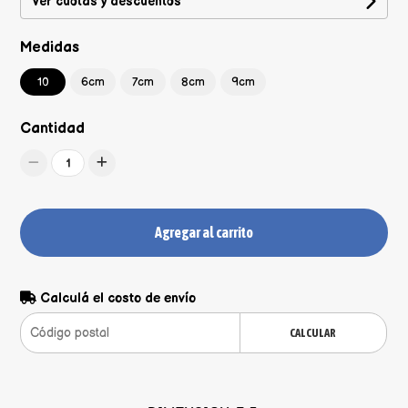
Ver cuotas y descuentos
Medidas
10
6cm
7cm
8cm
9cm
Cantidad
1
Agregar al carrito
Calculá el costo de envío
CALCULAR