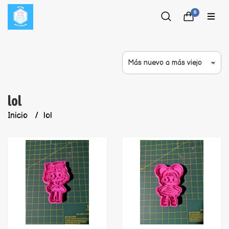
0
lol
Inicio
lol