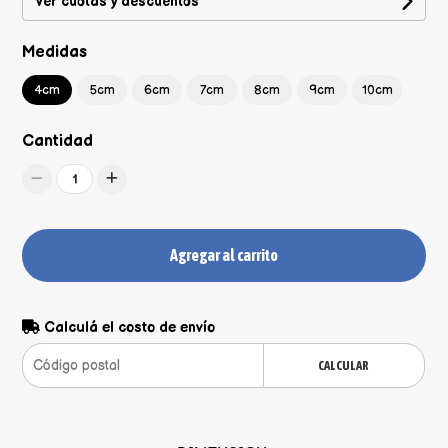
Ver cuotas y descuentos
Medidas
4cm
5cm
6cm
7cm
8cm
9cm
10cm
Cantidad
1
Agregar al carrito
Calculá el costo de envío
CALCULAR