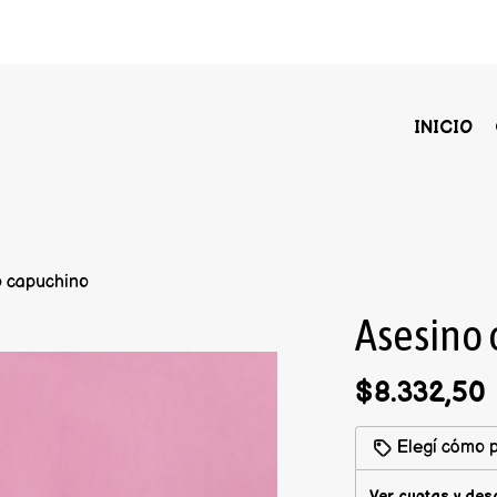
INICIO
o capuchino
Asesino
$8.332,50
Elegí cómo p
Ver cuotas y des