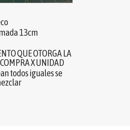
co
imada 13cm
ENTO QUE OTORGA LA
A COMPRA X UNIDAD
an todos iguales se
ezclar