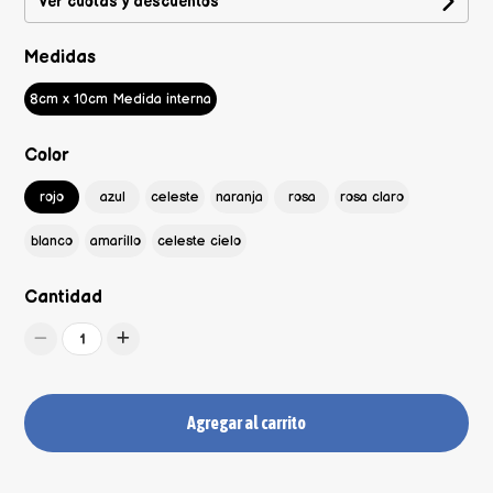
Ver cuotas y descuentos
Medidas
8cm x 10cm Medida interna
Color
rojo
azul
celeste
naranja
rosa
rosa claro
blanco
amarillo
celeste cielo
Cantidad
1
Agregar al carrito