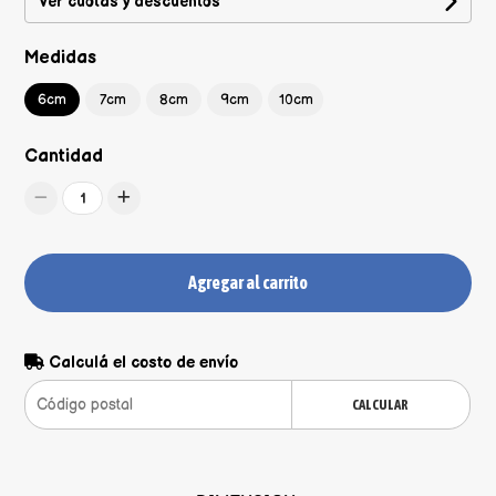
Ver cuotas y descuentos
Medidas
6cm
7cm
8cm
9cm
10cm
Cantidad
1
Agregar al carrito
Calculá el costo de envío
CALCULAR