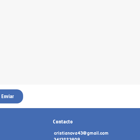
Enviar
Contacto
cristianova43@gmail.com
3413223809