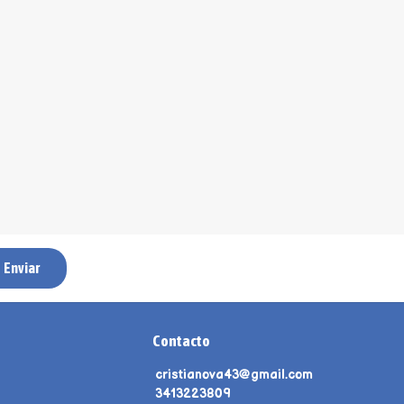
Enviar
Contacto
cristianova43@gmail.com
3413223809