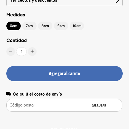
Ver cuotas y descuentos
Medidas
6cm
7cm
8cm
9cm
10cm
Cantidad
1
Agregar al carrito
Calculá el costo de envío
CALCULAR