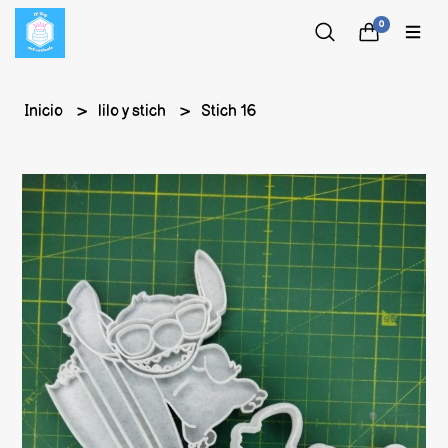
0
Inicio
lilo y stich
Stich 16