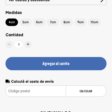
Ver cuotas y descuentos
Medidas
4cm
5cm
6cm
7cm
8cm
9cm
10cm
Cantidad
1
Agregar al carrito
Calculá el costo de envío
CALCULAR