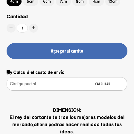
4cm
5cm
6cm
7cm
8cm
9cm
10cm
Cantidad
1
Agregar al carrito
Calculá el costo de envío
CALCULAR
DIMENSION:
El rey del cortante te trae los mejores modelos del
mercado,ahora podras hacer realidad todas tus
ideas.