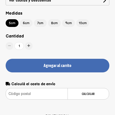
Ver cuotas y descuentos
Medidas
5cm
6cm
7cm
8cm
9cm
10cm
Cantidad
1
Agregar al carrito
Calculá el costo de envío
CALCULAR