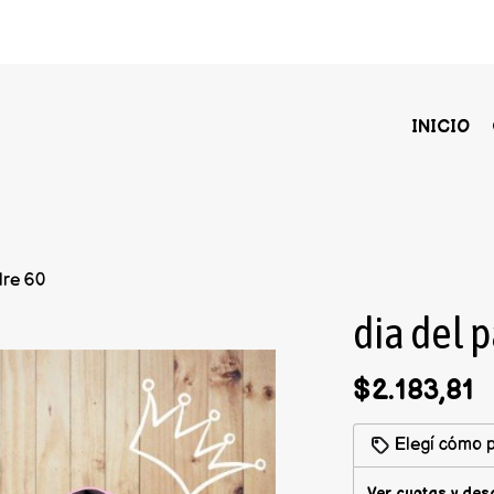
INICIO
dre 60
dia del 
$2.183,81
Elegí cómo p
Ver cuotas y des