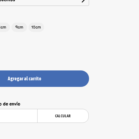
8cm
9cm
10cm
Agregar al carrito
o de envío
CALCULAR