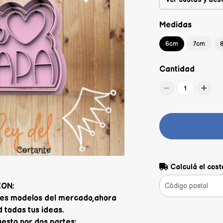
Medidas
6cm
7cm
Cantidad
1
Calculá el cost
ION:
jores modelos del mercado,ahora
 todas tus ideas.
sto por dos partes: