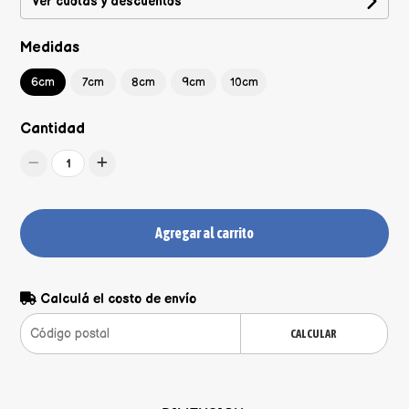
Ver cuotas y descuentos
Medidas
6cm
7cm
8cm
9cm
10cm
Cantidad
1
Agregar al carrito
Calculá el costo de envío
CALCULAR