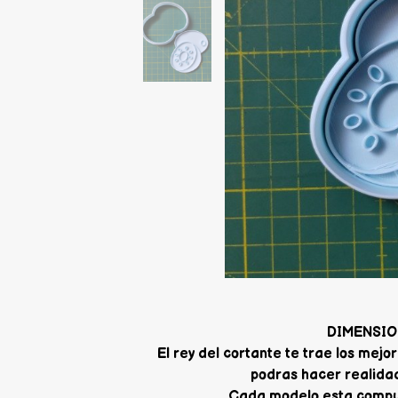
DIMENSION
El rey del cortante te trae los me
podras hacer realidad
Cada modelo esta compue