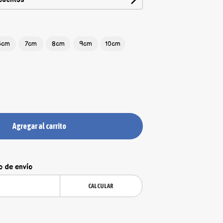
6cm
7cm
8cm
9cm
10cm
Agregar al carrito
o de envío
CALCULAR