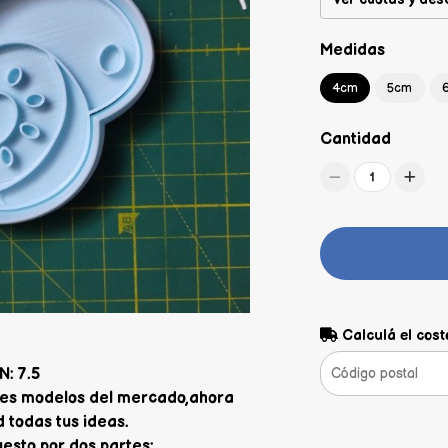
Medidas
4cm
5cm
Cantidad
1
Calculá el cost
: 7.5
jores modelos del mercado,ahora
 todas tus ideas.
sto por dos partes: