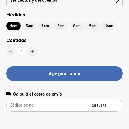
Ver cuotas y descuentos
Medidas
4cm
5cm
6cm
7cm
8cm
9cm
10cm
Cantidad
1
Agregar al carrito
Calculá el costo de envío
CALCULAR