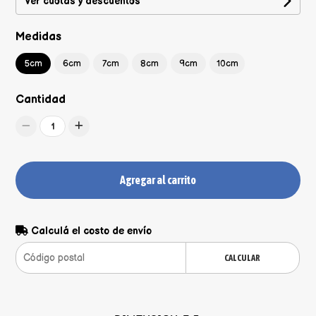
Ver cuotas y descuentos
Medidas
5cm
6cm
7cm
8cm
9cm
10cm
Cantidad
1
Agregar al carrito
Calculá el costo de envío
CALCULAR