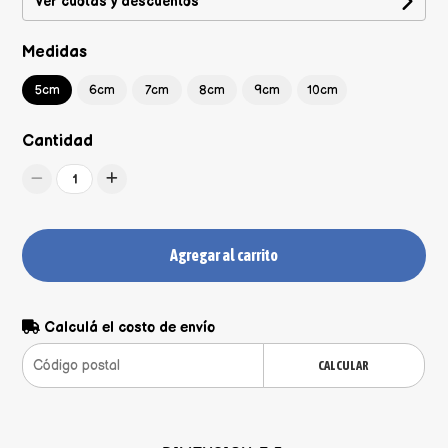
Ver cuotas y descuentos
Medidas
5cm
6cm
7cm
8cm
9cm
10cm
Cantidad
1
Agregar al carrito
Calculá el costo de envío
CALCULAR