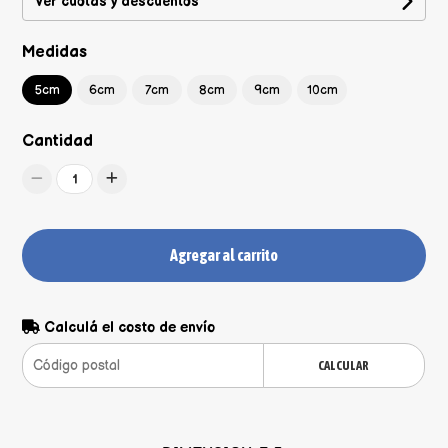
Ver cuotas y descuentos
Medidas
5cm
6cm
7cm
8cm
9cm
10cm
Cantidad
1
Agregar al carrito
Calculá el costo de envío
CALCULAR