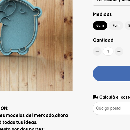
Medidas
6cm
7cm
Cantidad
1
Calculá el cost
ION:
jores modelos del mercado,ahora
 todas tus ideas.
sto por dos partes: