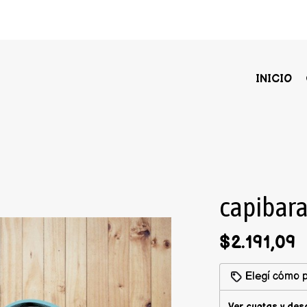
INICIO
capibara
$2.191,09
Elegí cómo p
Ver cuotas y des