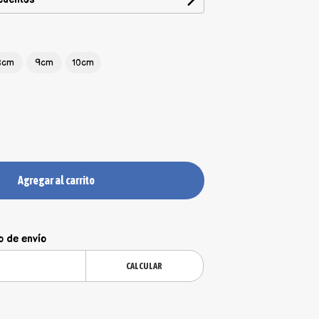
8cm
9cm
10cm
Agregar al carrito
o de envío
CALCULAR